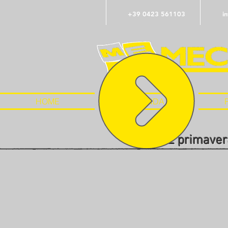
+39 0423 561103
i
HOME
AZIENDA
OFFERTE primaver