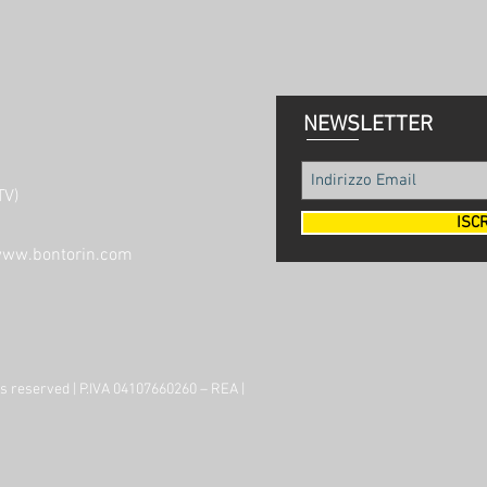
NEWSLETTER
TV)
ISCR
ww.bontorin.com
s reserved | P.IVA 04107660260 – REA |