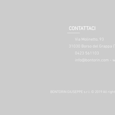
CONTATTACI
Via Molinetto, 93
31030 Borso del Grappa (
0423 561103
i
nfo@bontorin.com
-
w
BONTORIN GIUSEPPE s.r.l. © 2019 All right